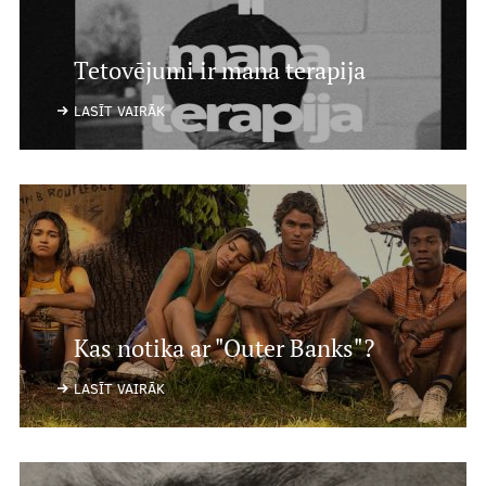
Tetovējumi ir mana terapija
LASĪT VAIRĀK
Kas notika ar "Outer Banks"?
LASĪT VAIRĀK