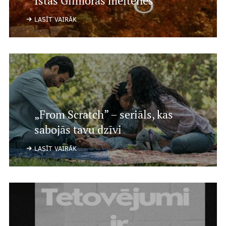
Īstās Gilmoras meitenes
LASĪT VAIRĀK
„From Scratch” – seriāls, kas
sabojās tavu dzīvi
LASĪT VAIRĀK