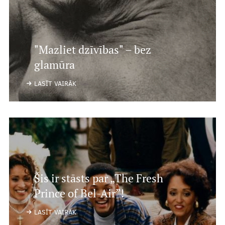
"Mazliet dzīvības" – bez
glamūra
LASĪT VAIRĀK
Šis ir stāsts par „The Fresh
Prince of Bel-Air”!
LASĪT VAIRĀK