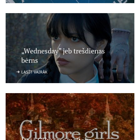
Recenzijas
Notikumi
Par mums
„Wednesday” jeb trešdienas
bērns
Mūsu cilvēki
LASĪT VAIRĀK
Ētikas kodekss
Par mums
Mediju studija
.