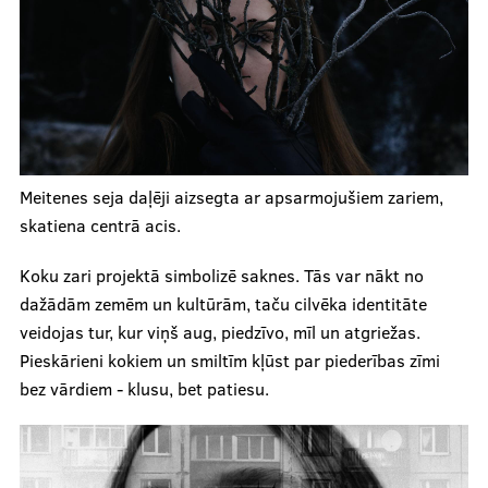
Meitenes seja daļēji aizsegta ar apsarmojušiem zariem,
skatiena centrā acis.
Koku zari projektā simbolizē saknes. Tās var nākt no
dažādām zemēm un kultūrām, taču cilvēka identitāte
veidojas tur, kur viņš aug, piedzīvo, mīl un atgriežas.
Pieskārieni kokiem un smiltīm kļūst par piederības zīmi
bez vārdiem - klusu, bet patiesu.