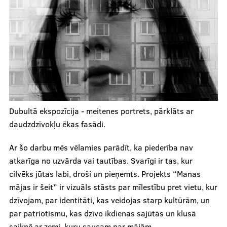
Dubultā ekspozīcija - meitenes portrets, pārklāts ar
daudzdzīvokļu ēkas fasādi.
Ar šo darbu mēs vēlamies parādīt, ka piederība nav
atkarīga no uzvārda vai tautības. Svarīgi ir tas, kur
cilvēks jūtas labi, droši un pieņemts. Projekts “Manas
mājas ir šeit” ir vizuāls stāsts par mīlestību pret vietu, kur
dzīvojam, par identitāti, kas veidojas starp kultūrām, un
par patriotismu, kas dzīvo ikdienas sajūtās un klusā
saiknē ar zemi, kuru saucam par mājām...