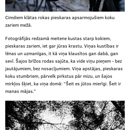
Cimdiem klātas rokas pieskaras apsarmojušiem koku
zariem mežā.
Fotogrāfijās redzamā meitene kustas starp kokiem,
pieskaras zariem, iet gar jūras krastu. Viņas kustības ir
lēnas un uzmanīgas, it kā viņa klausītos gan dabā, gan
sevī. Šajos brīžos rodas sajūta, ka vide viņu pieņem - bez
jautājumiem, bez nosacījumiem. Viņa apstājas, pieskaras
koku stumbriem, pārvelk pirkstus pār mizu, un šajos
mirkļos šķiet, ka viņa domā: “Šeit es jūtos mierīgi. Šeit ir
manas mājas.”