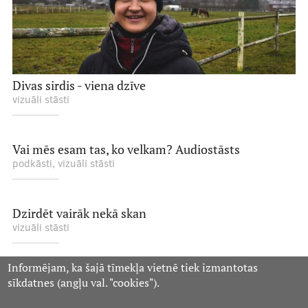
Divas sirdis - viena dzīve
vizuāli stāsti
Vai mēs esam tas, ko velkam? Audiostāsts
podkāsti, vizuāli stāsti
Dzirdēt vairāk nekā skan
vizuāli stāsti
Informējam, ka šajā tīmekļa vietnē tiek izmantotas
sīkdatnes (angļu val. "cookies").