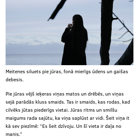
Meitenes siluets pie jūras, fonā mierīgs ūdens un gaišas
debesis.
Pie jūras vējš ieķeras viņas matos un drēbēs, un viņas
sejā parādās kluss smaids. Tas ir smaids, kas rodas, kad
cilvēks jūtas piederīgs vietai. Jūras ritms un smilšu
maigums rada sajūtu, ka viņa saplūst ar vidi. Šeit viņa it
kā sev piezīmē: “Es šeit dzīvoju. Un šī vieta ir daļa no
manis.”