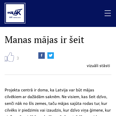
Skip
to
main
content
Mobile
Manas mājas ir šeit
Raksti
galvenā
izvēlne
Vizuāli stāsti
3
vizuāli stāsti
Sarunas
Podkāsti
Projekta centrā ir doma, ka Latvija var būt mājas
cilvēkiem ar dažādām saknēm. Ne visiem, kas šeit dzīvo,
Viedokļi
senči nāk no šīs zemes, taču mājas sajūta rodas tur, kur
cilvēks ir piedzimis vai izaudzis, kur dzīvo viņa ģimene, kur