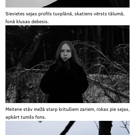
Sievietes sejas profils tuvplānā, skatiens vērsts tālumā,
fonā klusas debesis.
Meitene stāv mežā starp kritušiem zariem, rokas pie sejas,
apkārt tumšs fons.