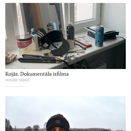
Kojās. Dokumentāla īsfilma
vizuāli stāsti