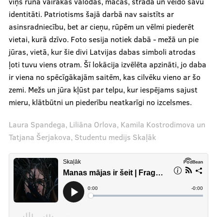
Recenzijas
viņš runā vairākās valodās, mācās, strādā un veido savu
identitāti. Patriotisms šajā darbā nav saistīts ar
asinsradniecību, bet ar cieņu, rūpēm un vēlmi piederēt
Notikumi
vietai, kurā dzīvo. Foto sesija notiek dabā - mežā un pie
jūras, vietā, kur šie divi Latvijas dabas simboli atrodas
Par mums
ļoti tuvu viens otram. Šī lokācija izvēlēta apzināti, jo daba
ir viena no spēcīgākajām saitēm, kas cilvēku vieno ar šo
zemi. Mežs un jūra kļūst par telpu, kur iespējams sajust
Mūsu cilvēki
mieru, klātbūtni un piederību neatkarīgi no izcelsmes.
Ētikas kodekss
Laura Spandega, Liliāna Orlova, Kamila Kostrodimova un
Par mums
Tatjana Šerjakova, Studentu medijs Skaļāk
Mediju studija
.