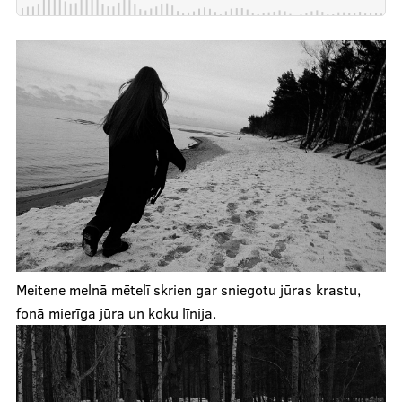
Meitene melnā mētelī skrien gar sniegotu jūras krastu,
fonā mierīga jūra un koku līnija.