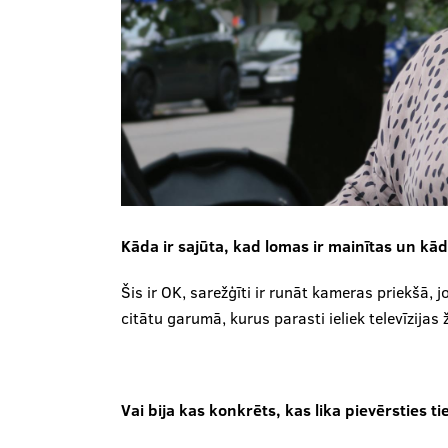
Kāda ir sajūta, kad lomas ir mainītas un kād
Šis ir OK, sarežģīti ir runāt kameras priekšā, jo
citātu garumā, kurus parasti ieliek televīzijas ž
Vai bija kas konkrēts, kas lika pievērsties ti