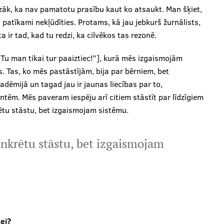
īzāk, ka nav pamatotu prasību kaut ko atsaukt. Man šķiet,
oti patīkami nekļūdīties. Protams, kā jau jebkurš žurnālists,
 ir tad, kad tu redzi, ka cilvēkos tas rezonē.
Tu man tikai tur paaiztiec!”], kurā mēs izgaismojām
 Tas, ko mēs pastāstījām, bija par bērniem, bet
adēmijā un tagad jau ir jaunas liecības par to,
dentēm. Mēs paveram iespēju arī citiem stāstīt par līdzīgiem
tu stāstu, bet izgaismojam sistēmu.
nkrētu stāstu, bet izgaismojam
tei?