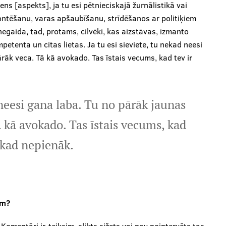
iens [aspekts], ja tu esi pētnieciskajā žurnālistikā vai
ontēšanu, varas apšaubīšanu, strīdēšanos ar politiķiem
negaida, tad, protams, cilvēki, kas aizstāvas, izmanto
petenta un citas lietas. Ja tu esi sieviete, tu nekad neesi
rāk veca. Tā kā avokado. Tas īstais vecums, kad tev ir
 neesi gana laba. Tu no pārāk jaunas
ā kā avokado. Tas īstais vecums, kad
nekad nepienāk.
em?
mentāri ir, teiksim, slikts sižets vai nav nointervēts tas