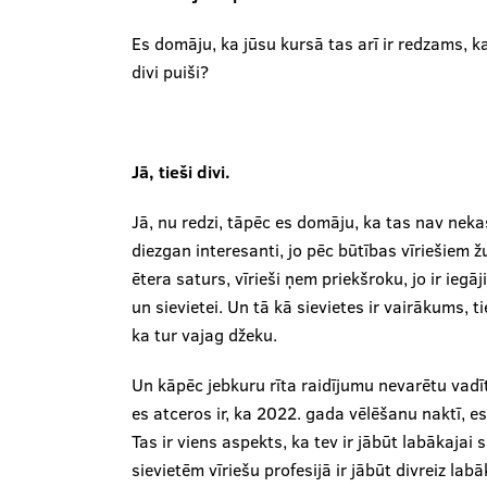
Es domāju, ka jūsu kursā tas arī ir redzams, ka 
divi puiši?
Jā, tieši divi.
Jā, nu redzi, tāpēc es domāju, ka tas nav nekas 
diezgan interesanti, jo pēc būtības vīriešiem žur
ētera saturs, vīrieši ņem priekšroku, jo ir iegāj
un sievietei. Un tā kā sievietes ir vairākums, ti
ka tur vajag džeku.
Un kāpēc jebkuru rīta raidījumu nevarētu vadīt
es atceros ir, ka 2022. gada vēlēšanu naktī, e
Tas ir viens aspekts, ka tev ir jābūt labākajai s
sievietēm vīriešu profesijā ir jābūt divreiz lab