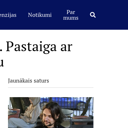
Par
enzijas
Notikumi
mums
 Pastaiga ar
u
Jaunākais saturs