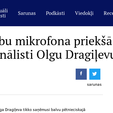
uāli
Sarunas
Podkāsti
Viedokļi
Rec
sti
bu mikrofona priekšā.
nālisti Olgu Dragiļev
sarunas
lga Dragiļeva tikko saņēmusi balvu pētnieciskajā