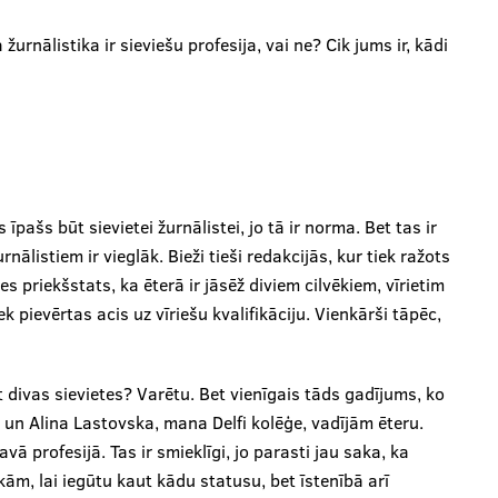
žurnālistika ir sieviešu profesija, vai ne? Cik jums ir, kādi
īpašs būt sievietei žurnālistei, jo tā ir norma. Bet tas ir
nālistiem ir vieglāk. Bieži tieši redakcijās, kur tiek ražots
ies priekšstats, ka ēterā ir jāsēž diviem cilvēkiem, vīrietim
ek pievērtas acis uz vīriešu kvalifikāciju. Vienkārši tāpēc,
 divas sievietes? Varētu. Bet vienīgais tāds gadījums, ko
s un Alina Lastovska, mana Delfi kolēģe, vadījām ēteru.
avā profesijā. Tas ir smieklīgi, jo parasti jau saka, ka
ākām, lai iegūtu kaut kādu statusu, bet īstenībā arī