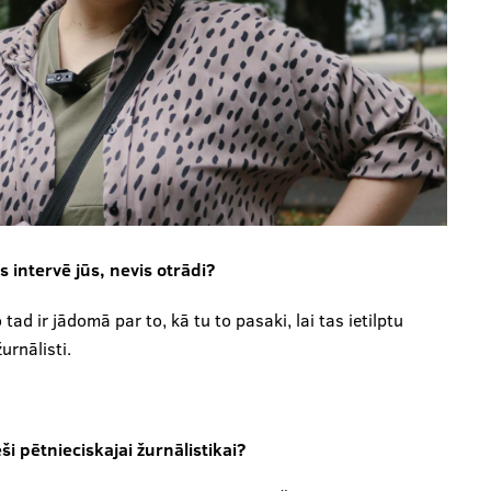
s intervē jūs, nevis otrādi?
 tad ir jādomā par to, kā tu to pasaki, lai tas ietilptu
urnālisti.
eši pētnieciskajai žurnālistikai?