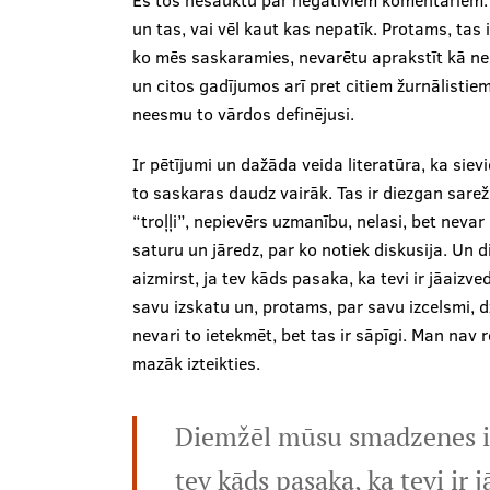
un tas, vai vēl kaut kas nepatīk. Protams, tas i
ko mēs saskaramies, nevarētu aprakstīt kā ne
un citos gadījumos arī pret citiem žurnālistiem
neesmu to vārdos definējusi.
Ir pētījumi un dažāda veida literatūra, ka siev
to saskaras daudz vairāk. Tas ir diezgan sarežģīt
“troļļi”, nepievērs uzmanību, nelasi, bet nevar n
saturu un jāredz, par ko notiek diskusija. Un 
aizmirst, ja tev kāds pasaka, ka tevi ir jāaizv
savu izskatu un, protams, par savu izcelsmi, d
nevari to ietekmēt, bet tas ir sāpīgi. Man nav 
mazāk izteikties.
Diemžēl mūsu smadzenes ir t
tev kāds pasaka, ka tevi ir