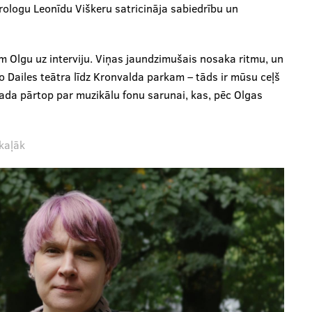
irologu Leonīdu Viškeru satricināja sabiedrību un
ām Olgu uz interviju. Viņas jaundzimušais nosaka ritmu, un
o Dailes teātra līdz Kronvalda parkam – tāds ir mūsu ceļš
ada pārtop par muzikālu fonu sarunai, kas, pēc Olgas
kaļāk