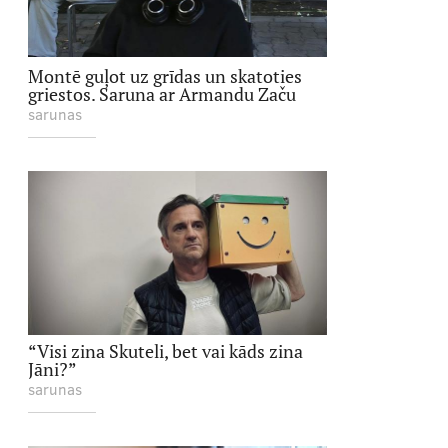
Montē guļot uz grīdas un skatoties
griestos. Saruna ar Armandu Začu
sarunas
“Visi zina Skuteli, bet vai kāds zina
Jāni?”
sarunas