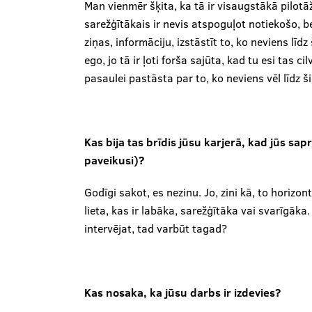
Man vienmēr šķita, ka tā ir visaugstākā pilotāža
sarežģītākais ir nevis atspoguļot notiekošo, be
ziņas, informāciju, izstāstīt to, ko neviens līd
ego, jo tā ir ļoti forša sajūta, kad tu esi tas c
pasaulei pastāsta par to, ko neviens vēl līdz ši
Kas bija tas brīdis jūsu karjerā, kad jūs sapr
paveikusi)?
Godīgi sakot, es nezinu. Jo, zini kā, to horiz
lieta, kas ir labāka, sarežģītāka vai svarīgāka.
intervējat, tad varbūt tagad?
Kas nosaka, ka jūsu darbs ir izdevies?