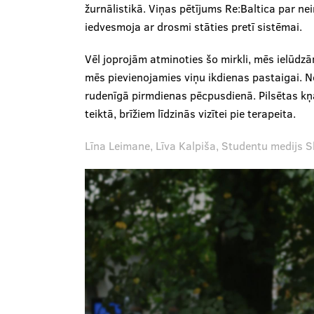
žurnālistikā. Viņas pētījums Re:Baltica par ne
iedvesmoja ar drosmi stāties pretī sistēmai.
Vēl joprojām atminoties šo mirkli, mēs ielūdz
mēs pievienojamies viņu ikdienas pastaigai. N
rudenīgā pirmdienas pēcpusdienā. Pilsētas kņ
teiktā, brīžiem līdzinās vizītei pie terapeita.
Līna Leimane, Līva Kalpiša, Studentu medijs S