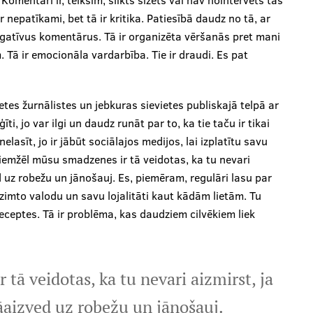
r nepatīkami, bet tā ir kritika. Patiesībā daudz no tā, ar
gatīvus komentārus. Tā ir organizēta vēršanās pret mani
. Tā ir emocionāla vardarbība. Tie ir draudi. Es pat
ietes žurnālistes un jebkuras sievietes publiskajā telpā ar
i, jo var ilgi un daudz runāt par to, ka tie taču ir tikai
elasīt, jo ir jābūt sociālajos medijos, lai izplatītu savu
diemžēl mūsu smadzenes ir tā veidotas, ka tu nevari
ed uz robežu un jānošauj. Es, piemēram, regulāri lasu par
zimto valodu un savu lojalitāti kaut kādām lietām. Tu
receptes. Tā ir problēma, kas daudziem cilvēkiem liek
ā veidotas, ka tu nevari aizmirst, ja
 jāaizved uz robežu un jānošauj.