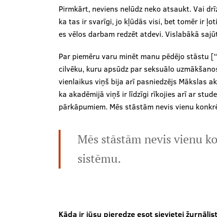
Pirmkārt, neviens nelūdz neko atsaukt. Vai dr
ka tas ir svarīgi, jo kļūdās visi, bet tomēr ir ļ
es vēlos darbam redzēt atdevi. Vislabākā sajūta
Par piemēru varu minēt manu pēdējo stāstu [“
cilvēku, kuru apsūdz par seksuālo uzmākšanos.
vienlaikus viņš bija arī pasniedzējs Mākslas ak
ka akadēmijā viņš ir līdzīgi rīkojies arī ar stu
pārkāpumiem. Mēs stāstām nevis vienu konkrē
Mēs stāstām nevis vienu ko
sistēmu.
Kāda ir jūsu pieredze esot sievietei žurnālis