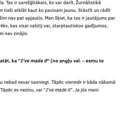
. Tas ir sarežģītākais, ko var darīt. Žurnālistikā
t tieši atklāt kaut ko pavisam jaunu. Stāstīt un rādīt
z šim nav pat apjautis. Man šķiet, ka tas ir jautājums par
ilvēks, kas visai valstij vai, starptautiskos gadījumos,
m nav zinājis.
atāt, ka “
I’ve made it
” (no angļu val. – esmu to
ontu nekad nevar sasniegt. Tāpēc vienmēr ir kāda nākamā
 Tāpēc es nezinu, vai “
I’ve made it
”. Ja jūs mani