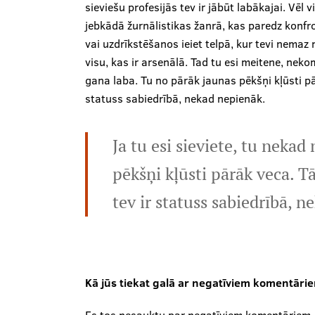
sieviešu profesijās tev ir jābūt labākajai. Vēl v
jebkādā žurnālistikas žanrā, kas paredz konfr
vai uzdrīkstēšanos ieiet telpā, kur tevi nemaz 
visu, kas ir arsenālā. Tad tu esi meitene, nekom
gana laba. Tu no pārāk jaunas pēkšņi kļūsti pā
statuss sabiedrībā, nekad nepienāk.
Ja tu esi sieviete, tu nekad
pēkšņi kļūsti pārāk veca. T
tev ir statuss sabiedrībā, 
Kā jūs tiekat galā ar negatīviem komentāri
Es tos nesauktu par negatīviem komentāriem. Ko