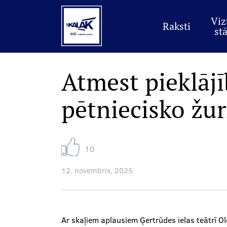
Main
Skip
to
menu
main
Viz
Raksti
content
stā
Atmest pieklājī
pētniecisko žur
10
12. novembris, 2025
Ar skaļiem aplausiem Ģertrūdes ielas teātrī O