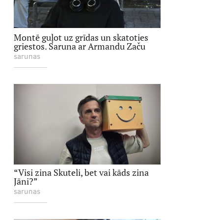
Montē guļot uz grīdas un skatoties
griestos. Saruna ar Armandu Začu
sarunas
“Visi zina Skuteli, bet vai kāds zina
Jāni?”
sarunas