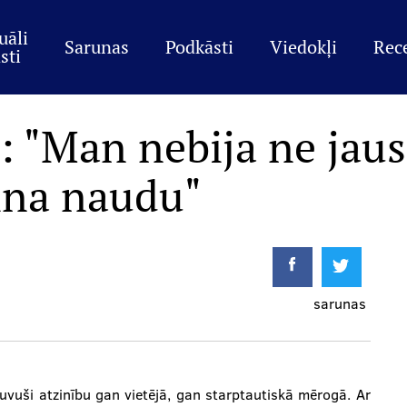
uāli
Sarunas
Podkāsti
Viedokļi
Rec
sti
: "Man nebija ne jau
lna naudu"
sarunas
 guvuši atzinību gan vietējā, gan starptautiskā mērogā. Ar