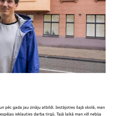
 pēc gada jau zināju atbildi. Iestājoties šajā skolā, man
iespējas iekļauties darba tirgū. Tajā laikā man vēl nebija