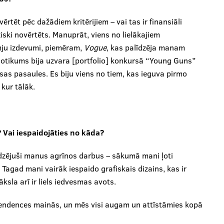
vērtēt pēc dažādiem kritērijiem – vai tas ir finansiāli
iziski novērtēts. Manuprāt, viens no lielākajiem
mju izdevumi, piemēram,
Vogue
, kas palīdzēja manam
notikums bija uzvara [portfolio] konkursā “Young Guns”
isas pasaules. Es biju viens no tiem, kas ieguva pirmo
 kur tālāk.
? Vai iespaidojāties no kāda?
edzējuši manus agrīnos darbus – sākumā mani ļoti
Tagad mani vairāk iespaido grafiskais dizains, kas ir
sla arī ir liels iedvesmas avots.
 tendences mainās, un mēs visi augam un attīstāmies kopā