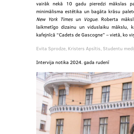
vairāk nekā 10 gadu pieredzi mākslas pas
minimālisma estētika un bagāta krāsu pale
New York Times
un
Vogue
. Roberta māksli
laikmetīgo dizainu un viduslaiku mākslu, k
kafejnīcā “Cadets de Gascogne” – vietā, ko viņ
Evita Sprodze, Kristers Apsītis, Studentu medi
Intervija notika 2024. gada rudenī