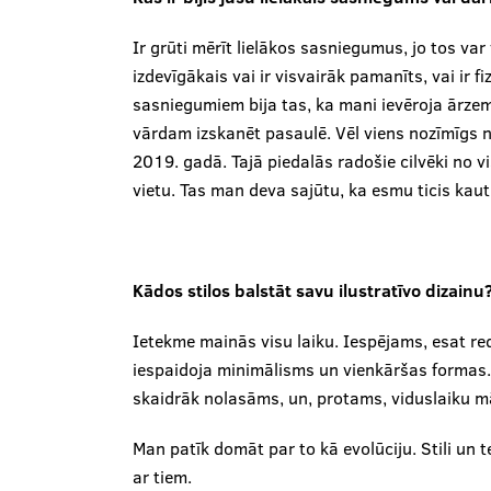
Ir grūti mērīt lielākos sasniegumus, jo tos var 
izdevīgākais vai ir visvairāk pamanīts, vai ir f
sasniegumiem bija tas, ka mani ievēroja ārze
vārdam izskanēt pasaulē. Vēl viens nozīmīgs 
2019. gadā. Tajā piedalās radošie cilvēki no v
vietu. Tas man deva sajūtu, ka esmu ticis kaut
Kādos stilos balstāt savu ilustratīvo dizainu
Ietekme mainās visu laiku. Iespējams, esat r
iespaidoja minimālisms un vienkāršas formas. 
skaidrāk nolasāms, un, protams, viduslaiku māk
Man patīk domāt par to kā evolūciju. Stili un
ar tiem.