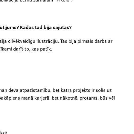
sūtījums? Kādas tad bija sajūtas?
sīja cilvēkveidīgu ilustrāciju. Tas bija pirmais darbs ar
īkami darīt to, kas patīk.
 man deva atpazīstamību, bet katrs projekts ir solis uz
ks pakāpiens manā karjerā, bet nākotnē, protams, būs vēl
rbs?