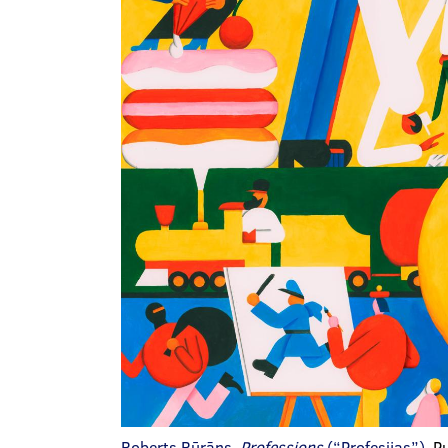
Roberts Rūrāns,
Professions
(“Profesijas”).
Pu