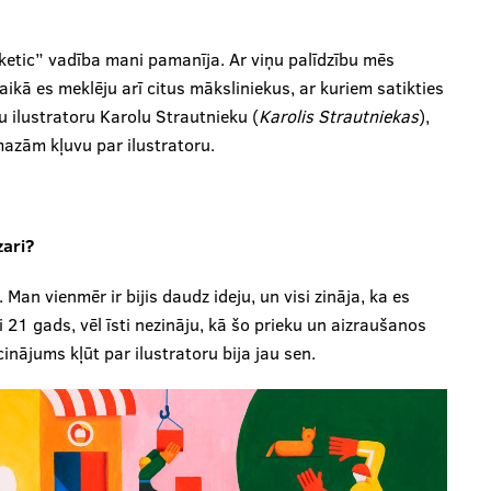
ketic” vadība mani pamanīja. Ar viņu palīdzību mēs
aikā es meklēju arī citus māksliniekus, ar kuriem satikties
u ilustratoru Karolu Strautnieku (
Karolis Strautniekas
),
mazām kļuvu par ilustratoru.
zari?
Man vienmēr ir bijis daudz ideju, un visi zināja, ka es
 21 gads, vēl īsti nezināju, kā šo prieku un aizraušanos
cinājums kļūt par ilustratoru bija jau sen.