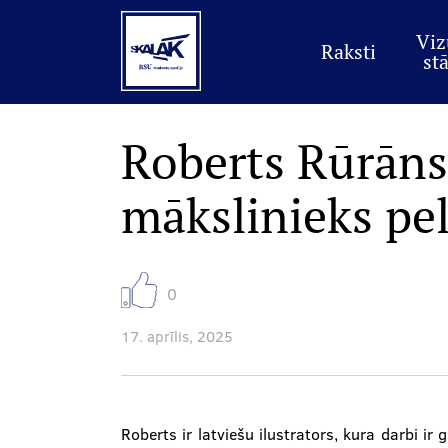
Main
Skip
to
menu
main
Viz
Raksti
content
stā
Roberts Rūrāns
mākslinieks pe
0
17. aprīlis, 2025
Roberts ir latviešu ilustrators, kura darbi ir