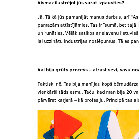
Vismaz ilustrējot jūs varat izpausties?
Jā. Tā kā jūs pamanījāt manus darbus, arī “As
pamazām attīstījāmies. Tas ir īsumā, bet tajā l
un runāties. Vēlāk satikos ar slavenu lietuvieš
lai uzzinātu industrijas noslēpumus. Tā es pa
Vai bija grūts process – atrast sevi, savu no
Faktiski nē. Tas bija manī jau kopš bērnudārza. 
vienkārši tāds esmu. Taču, kad man bija 20 vai
pārvērst karjerā – kā profesiju. Principā tas ai