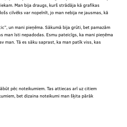
iniekam. Man bija draugs, kurš strādāja kā grafikas
adošs cilvēks var nopelnīt, jo man nebija ne jausmas, kā
etic”, un mani pieņēma. Sākumā bija grūti, bet pamazām
 tas man īsti nepadodas. Esmu pateicīgs, ka mani pieņēma
nav man. Tā es sāku saprast, ka man patīk viss, kas
m jābūt pēc noteikumiem. Tas attiecas arī uz citiem
kumiem, bet dizaina noteikumi man šķita pārāk