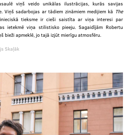
aulē viņš veido unikālas ilustrācijas, kurās savijas
te. Viņš sadarbojas ar tādiem zināmiem medijiem kā
The
nieciskā tieksme ir cieši saistīta ar viņa interesi par
as ietekmē viņa stilistisko pieeju. Sagaidījām Robertu
š bieži apmeklē, jo tajā izjūt mierīgu atmosfēru.
js Skaļāk