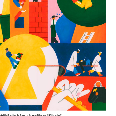
blikācija bērnu žurnālam “Pikolo”.