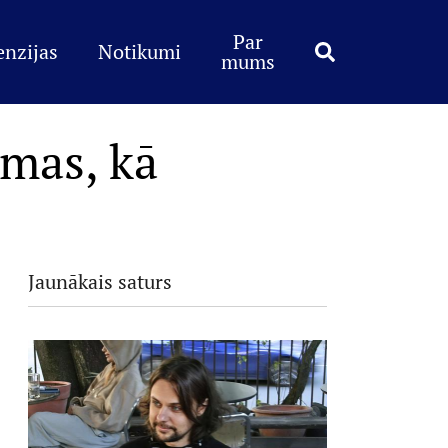
Par
enzijas
Notikumi
mums
smas, kā
Jaunākais saturs