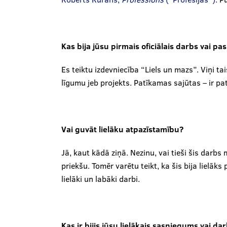
Kas bija jūsu pirmais oficiālais darbs vai pa
Es teiktu izdevniecība “Liels un mazs”. Viņi tai
līgumu jeb projekts. Patīkamas sajūtas – ir pat
Vai guvāt lielāku atpazīstamību?
Jā, kaut kādā ziņā. Nezinu, vai tieši šis darbs
priekšu. Tomēr varētu teikt, ka šis bija lielā
lielāki un labāki darbi.
Kas ir bijis jūsu lielākais sasniegums vai da