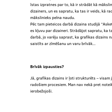
īstas izpratnes par to, kā ir strādāt kā māksl
dizainers, un es sapratu, ka tas ir veids, kā r
mākslinieks pelna naudu.
Pēc tam pieteicos darbā dizaina studijā “Ask
es kļuvu par dizaineri. Strādājot sapratu, ka
darbā, jo varēju saprast, ka grafikas dizains 
saistīts ar zīmēšanu un varu brīvāk...
Brīvāk izpausties?
Jā, grafikas dizains ir ļoti strukturēts – visa
radošiem procesiem. Man nav nekā pret notei
ierobežojoši.