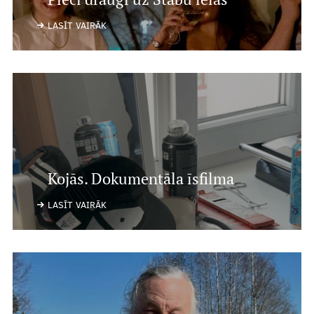
Recenzijas
LASĪT VAIRĀK
Notikumi
Par mums
Mūsu cilvēki
Ētikas kodekss
Kojās. Dokumentāla īsfilma
Par mums
LASĪT VAIRĀK
Mediju studija
.