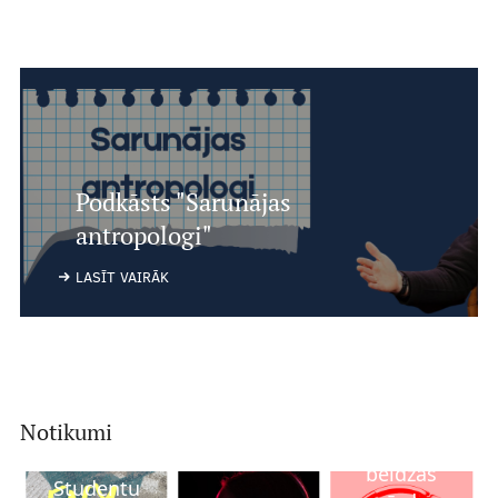
Podkāsts "Sarunājas
antropologi"
LASĪT VAIRĀK
Notikumi
Kur
beidzas
Studentu