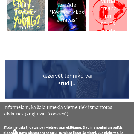
vārda
īsfilmu
Izstāde
brīvība
festivāls
"Ķermeniskās
un
12.
ainavas"
sākas
martā
naida
runa?
Rezervēt tehniku vai
studiju
Informējam, ka šajā tīmekļa vietnē tiek izmantotas
sīkdatnes (angļu val. "cookies").
Sīkdatne uzkrāj datus par vietnes apmeklējumu. Dati ir anonīmi un palīdz
piedāvāt Jums piemērotu saturu. Turpinot lietot šo vietni, Jūs piekrītat, ka