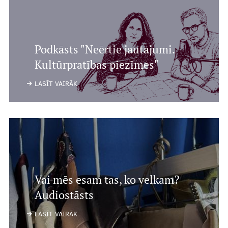
Podkāsts "Neērtie jautājumi.
Kultūrpratības piezīmes"
LASĪT VAIRĀK
Vai mēs esam tas, ko velkam?
Audiostāsts
LASĪT VAIRĀK