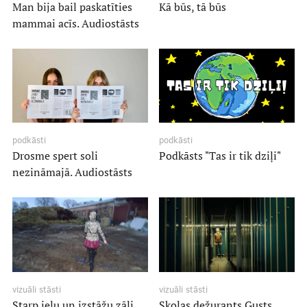
Man bija bail paskatīties
Kā būs, tā būs
mammai acīs. Audiostāsts
podkāsti
podkāsti
Drosme spert soli
Podkāsts "Tas ir tik dziļi"
nezināmajā. Audiostāsts
vizuāli stāsti
vizuāli stāsti
Starp ielu un izstāžu zāli
Skolas dežurants Gusts