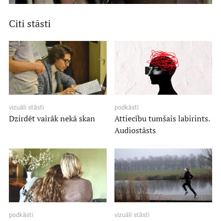
Citi stāsti
vizuāli stāsti
podkāsti
Dzirdēt vairāk nekā skan
Attiecību tumšais labirints.
Audiostāsts
podkāsti
vizuāli stāsti