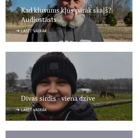
Kad klusums kļūs pārāk skaļš?
Audiostāsts
LASĪT VAIRĀK
Divas sirdis - viena dzīve
LASĪT VAIRĀK