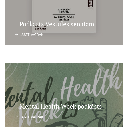
Podkāsts Vēstules senātam
LASĪT VAIRĀK
Mental Health Week podkāsts
LASĪT VAIRĀK