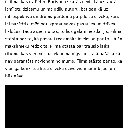
īsfilma, kas uz Pēteri Barisonu skatās nevis kā uz tautā
iemīļotu dziesmu un melodiju autoru, bet gan kā uz
introspektīvu un drūmu pārdomu pārpildītu cilvēku, kurš
ir iestrēdzis, mēģinot izprast savas pasaules un dzīves
līkločus, taču aiziet no tās, to līdz galam neizdarījis. Filma
stāsta par to, kā pasauli redz mākslinieks un par to, kā šo
mākslinieku redz cits. Filma stāsta par trauslo laika
ritumu, kas vienmēr paliek nemainīgs, bet tajā pašā laikā
nav garantēts nevienam no mums. Filma stāsta par to, ka
vienīgā konkrētā lieta cilvēka dzīvē vienmēr ir bijusi un
būs nāve.