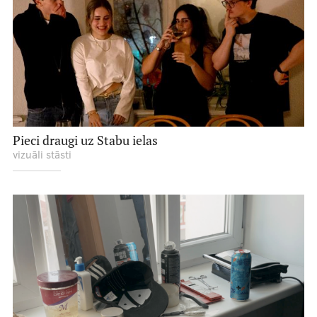
Pieci draugi uz Stabu ielas
vizuāli stāsti