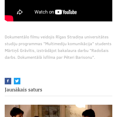
Dokumentālo filmu veidojis Rīgas Stradiņa universitātes
studiju programmas "Multimediju komunikācija" students
Mārtiņš Grāvītis, izstrādājot bakalaura darbu "Radošais
darbs. Dokumentālā īsfilma par Pēteri Barisonu".
Jaunākais saturs