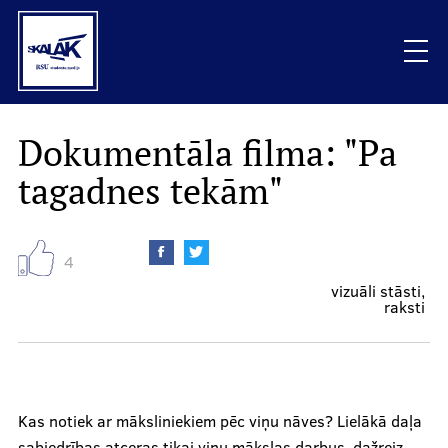
Skip
to
main
content
Mobile
Dokumentāla filma: "Pa
Raksti
galvenā
tagadnes tekām"
izvēlne
Vizuāli stāsti
4
Sarunas
vizuāli stāsti
raksti
Podkāsti
Viedokļi
Kas notiek ar māksliniekiem pēc viņu nāves? Lielākā daļa
sabiedrības atceras tikai viņu mākslas darbus, dažreiz