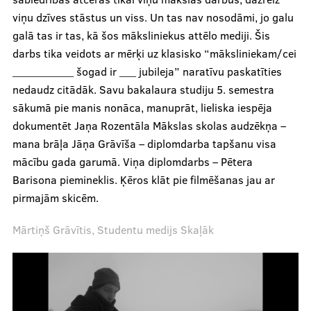
Recenzijas
viņu dzīves stāstus un viss. Un tas nav nosodāmi, jo galu
galā tas ir tas, kā šos māksliniekus attēlo mediji. Šis
Notikumi
darbs tika veidots ar mērķi uz klasisko “māksliniekam/cei
___________ šogad ir ___ jubileja” naratīvu paskatīties
Par mums
nedaudz citādāk. Savu bakalaura studiju 5. semestra
sākumā pie manis nonāca, manuprāt, lieliska iespēja
dokumentēt Jaņa Rozentāla Mākslas skolas audzēkņa –
Mūsu cilvēki
mana brāļa Jāņa Grāvīša – diplomdarba tapšanu visa
mācību gada garumā. Viņa diplomdarbs – Pētera
Ētikas kodekss
Barisona piemineklis. Ķēros klāt pie filmēšanas jau ar
Par mums
pirmajām skicēm.
Mediju studija
Mārtiņš Grāvītis, Studentu medijs Skaļāk
.