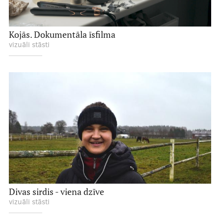
Kojās. Dokumentāla īsfilma
vizuāli stāsti
Divas sirdis - viena dzīve
vizuāli stāsti