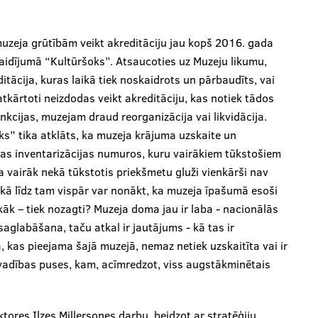
uzeja grūtībām veikt akreditāciju jau kopš 2016. gada
 raidījumā “Kultūršoks”. Atsaucoties uz Muzeju likumu,
itācija, kuras laikā tiek noskaidrots un pārbaudīts, vai
kārtoti neizdodas veikt akreditāciju, kas notiek tādos
cijas, muzejam draud reorganizācija vai likvidācija.
s” tika atklāts, ka muzeja krājuma uzskaite un
bas inventarizācijas numuros, kuru vairākiem tūkstošiem
a vairāk nekā tūkstotis priekšmetu gluži vienkārši nav
kā līdz tam vispār var nonākt, ka muzeja īpašumā esoši
akāk – tiek nozagti? Muzeja doma jau ir laba - nacionālās
aglabāšana, taču atkal ir jautājums - kā tas ir
kas pieejama šajā muzejā, nemaz netiek uzskaitīta vai ir
 vadības puses, kam, acīmredzot, viss augstākminētais
ktores Ilzes Millersones darbu, beidzot ar stratēģiju