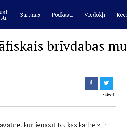
uāli
Sarunas
Podkāsti
Viedokļi
Rec
sti
āfiskais brīvdabas muz
raksti
gātne, kur iepazīt to, kas kādreiz ir