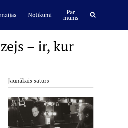
Par
enzijas
Notikumi
mums
ejs – ir, kur
Jaunākais saturs