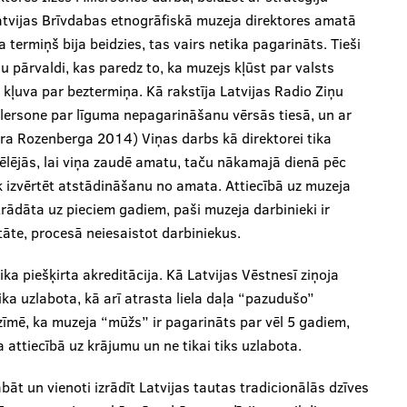
atvijas Brīvdabas etnogrāfiskā muzeja direktores amatā
termiņš bija beidzies, tas vairs netika pagarināts. Tieši
eju pārvaldi, kas paredz to, ka muzejs kļūst par valsts
mi kļuva par beztermiņa. Kā rakstīja Latvijas Radio Ziņu
lersone par līguma nepagarināšanu vērsās tiesā, un ar
ra Rozenberga 2014) Viņas darbs kā direktorei tika
vēlējās, lai viņa zaudē amatu, taču nākamajā dienā pēc
k izvērtēt atstādināšanu no amata. Attiecībā uz muzeja
zstrādāta uz pieciem gadiem, paši muzeja darbinieki ir
itāte, procesā neiesaistot darbiniekus.
a piešķirta akreditācija. Kā Latvijas Vēstnesī ziņoja
ika uzlabota, kā arī atrasta liela daļa “pazudušo”
zīmē, ka muzeja “mūžs” ir pagarināts par vēl 5 gadiem,
 attiecībā uz krājumu un ne tikai tiks uzlabota.
bāt un vienoti izrādīt Latvijas tautas tradicionālās dzīves