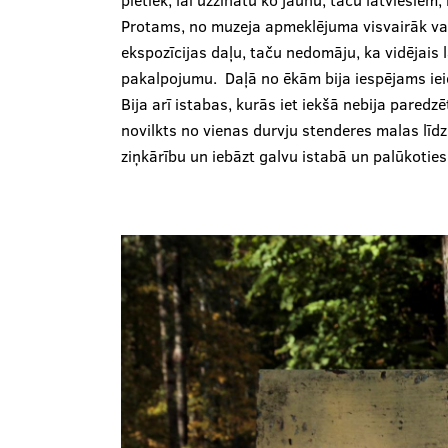
pietiek, lai uzzinātu ko jaunu, taču latviešiem,
Protams, no muzeja apmeklējuma visvairāk var i
ekspozīcijas daļu, taču nedomāju, ka vidējais 
pakalpojumu. Daļā no ēkām bija iespējams ieie
Bija arī istabas, kurās iet iekšā nebija paredzēt
novilkts no vienas durvju stenderes malas līdz 
ziņkārību un iebāzt galvu istabā un palūkoties