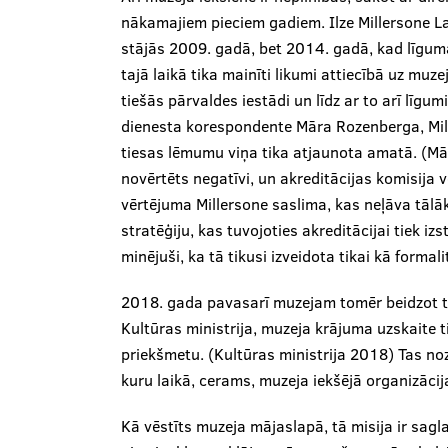
nākamajiem pieciem gadiem. Ilze Millersone L
stājās 2009. gadā, bet 2014. gadā, kad līguma 
tajā laikā tika mainīti likumi attiecībā uz muz
tiešās pārvaldes iestādi un līdz ar to arī līgu
dienesta korespondente Māra Rozenberga, Mil
tiesas lēmumu viņa tika atjaunota amatā. (Mā
novērtēts negatīvi, un akreditācijas komisija 
vērtējuma Millersone saslima, kas neļāva tālā
stratēģiju, kas tuvojoties akreditācijai tiek i
minējuši, ka tā tikusi izveidota tikai kā formal
2018. gada pavasarī muzejam tomēr beidzot tik
Kultūras ministrija, muzeja krājuma uzskaite t
priekšmetu. (Kultūras ministrija 2018) Tas no
kuru laikā, cerams, muzeja iekšējā organizācija
Kā vēstīts muzeja mājaslapā, tā misija ir sagla