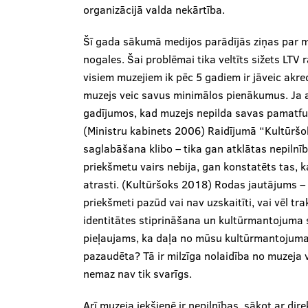
organizācijā valda nekārtība.
Šī gada sākumā medijos parādījās ziņas par m
nogales. Šai problēmai tika veltīts sižets LTV
visiem muzejiem ik pēc 5 gadiem ir jāveic akred
muzejs veic savus minimālos pienākumus. Ja at
gadījumos, kad muzejs nepilda savas pamatfunk
(Ministru kabinets 2006) Raidījumā “Kultūršok
saglabāšana klibo – tika gan atklātas nepilnī
priekšmetu vairs nebija, gan konstatēts tas, k
atrasti. (Kultūršoks 2018) Rodas jautājums – 
priekšmeti pazūd vai nav uzskaitīti, vai vēl tr
identitātes stiprināšana un kultūrmantojuma s
pieļaujams, ka daļa no mūsu kultūrmantojuma, 
pazaudēta? Tā ir milzīga nolaidība no muzeja
nemaz nav tik svarīgs.
Arī muzeja iekšienē ir nepilnības, sākot ar dire