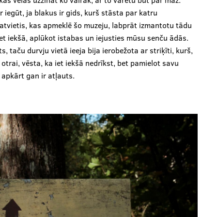
 kas vēlas uzzināt ko vairāk, ar to varētu būt par maz.
egūt, ja blakus ir gids, kurš stāsta par katru
latvietis, kas apmeklē šo muzeju, labprāt izmantotu tādu
t iekšā, aplūkot istabas un iejusties mūsu senču ādās.
s, taču durvju vietā ieeja bija ierobežota ar striķīti, kurš,
otrai, vēsta, ka iet iekšā nedrīkst, bet pamielot savu
 apkārt gan ir atļauts.