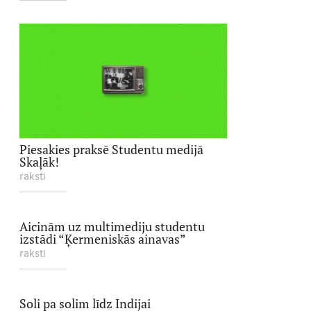
Piesakies praksē Studentu medijā
Skaļāk!
raksti
Aicinām uz multimediju studentu
izstādi “Ķermeniskās ainavas”
raksti
Soli pa solim līdz Indijai