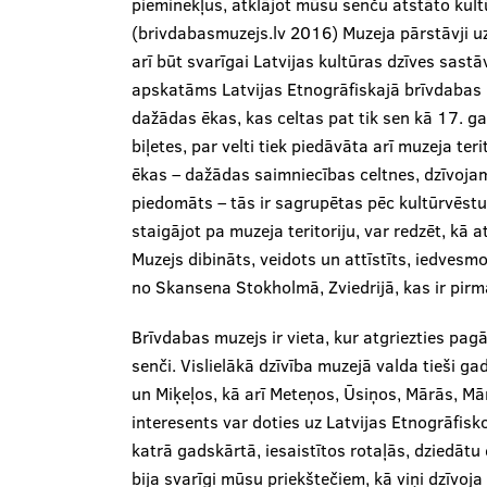
pieminekļus, atklājot mūsu senču atstāto kult
(brivdabasmuzejs.lv 2016) Muzeja pārstāvji uz
arī būt svarīgai Latvijas kultūras dzīves sast
apskatāms Latvijas Etnogrāfiskajā brīvdabas m
dažādas ēkas, kas celtas pat tik sen kā 17. ga
biļetes, par velti tiek piedāvāta arī muzeja te
ēkas – dažādas saimniecības celtnes, dzīvojamā
piedomāts – tās ir sagrupētas pēc kultūrvēstur
staigājot pa muzeja teritoriju, var redzēt, kā
Muzejs dibināts, veidots un attīstīts, iedvesm
no Skansena Stokholmā, Zviedrijā, kas ir pirm
Brīvdabas muzejs ir vieta, kur atgriezties pag
senči. Vislielākā dzīvība muzejā valda tieši g
un Miķeļos, kā arī Meteņos, Ūsiņos, Mārās, Mār
interesents var doties uz Latvijas Etnogrāfisk
katrā gadskārtā, iesaistītos rotaļās, dziedāt
bija svarīgi mūsu priekštečiem, kā viņi dzīvoj