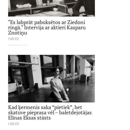
"Es labprāt paboksētos ar Ziedoni
ringā." Intervija ar aktieri Kasparu
Znotiņu
raksti
Kad ķermenis saka “pietiek”, bet
skatuve pieprasa vēl – baletdejotājas
Elīnas Eksas stāsts
raksti