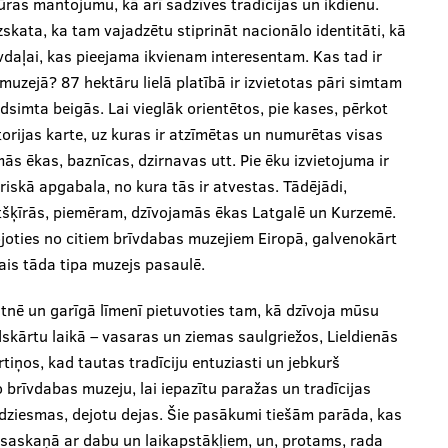
ūras mantojumu, kā arī sadzīves tradīcijas un ikdienu.
skata, ka tam vajadzētu stiprināt nacionālo identitāti, kā
āvdaļai, kas pieejama ikvienam interesentam. Kas tad ir
uzejā? 87 hektāru lielā platībā ir izvietotas pāri simtam
dsimta beigās. Lai vieglāk orientētos, pie kases, pērkot
ritorijas karte, uz kuras ir atzīmētas un numurētas visas
s ēkas, baznīcas, dzirnavas utt. Pie ēku izvietojuma ir
iskā apgabala, no kura tās ir atvestas. Tādējādi,
 atšķīrās, piemēram, dzīvojamās ēkas Latgalē un Kurzemē.
ojoties no citiem brīvdabas muzejiem Eiropā, galvenokārt
ais tāda tipa muzejs pasaulē.
ātnē un garīgā līmenī pietuvoties tam, kā dzīvoja mūsu
adskārtu laikā – vasaras un ziemas saulgriežos, Lieldienās
tiņos, kad tautas tradīciju entuziasti un jebkurš
o brīvdabas muzeju, lai iepazītu paražas un tradīcijas
u dziesmas, dejotu dejas. Šie pasākumi tiešām parāda, kas
a saskaņā ar dabu un laikapstākļiem, un, protams, rada