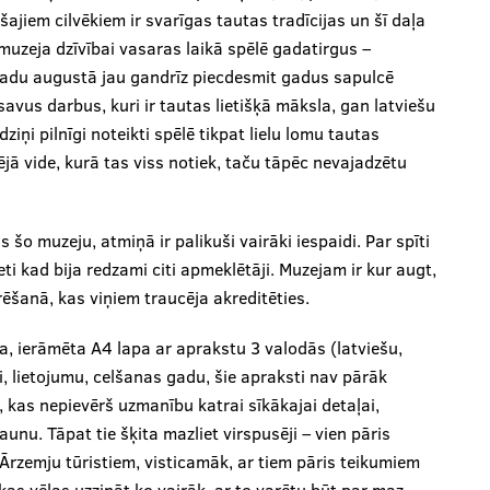
ošajiem cilvēkiem ir svarīgas tautas tradīcijas un šī daļa
uzeja dzīvībai vasaras laikā spēlē gadatirgus –
gadu augustā jau gandrīz piecdesmit gadus sapulcē
savus darbus, kuri ir tautas lietišķā māksla, gan latviešu
iņi pilnīgi noteikti spēlē tikpat lielu lomu tautas
ā vide, kurā tas viss notiek, taču tāpēc nevajadzētu
šo muzeju, atmiņā ir palikuši vairāki iespaidi. Par spīti
eti kad bija redzami citi apmeklētāji. Muzejam ir kur augt,
ēšanā, kas viņiem traucēja akreditēties.
ša, ierāmēta A4 lapa ar aprakstu 3 valodās (latviešu,
i, lietojumu, celšanas gadu, šie apraksti nav pārāk
kas nepievērš uzmanību katrai sīkākajai detaļai,
unu. Tāpat tie šķita mazliet virspusēji – vien pāris
rzemju tūristiem, visticamāk, ar tiem pāris teikumiem