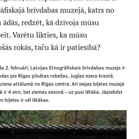
grāfiskajā brīvdabas muzejā, katrs no
 ādās, redzēt, kā dzīvoja mūsu
eit. Varētu likties, ka mūsu
ās rokās, taču kā ir patiesībā?
 2. februārī, Latvijas Etnogrāfiskais brīvdabas muzejs ir
das pie Rīgas pilsētas robežas, Juglas ezera krastā.
ciena attālumā no Rīgas centra. Arī ieejas biļetes muzejā
ir 4 eiro, bet ziemas sezonā – uz pusi lētāka. Jāpiebilst
 biļetes ir vēl lētākas.