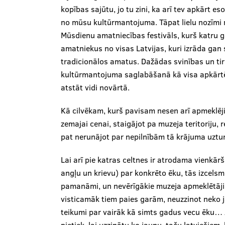
kopības sajūtu, jo tu zini, ka arī tev apkārt es
no mūsu kultūrmantojuma. Tāpat lielu nozīmi m
Mūsdienu amatniecības festivāls, kurš katru 
amatniekus no visas Latvijas, kuri izrāda gan 
tradicionālos amatus. Dažādas svinības un tirdz
kultūrmantojuma saglabāšanā kā visa apkārtēj
atstāt vidi novārtā.
Kā cilvēkam, kurš pavisam nesen arī apmeklējis 
zemajai cenai, staigājot pa muzeja teritoriju, r
pat nerunājot par nepilnībām tā krājuma uztur
Lai arī pie katras celtnes ir atrodama vienkār
angļu un krievu) par konkrēto ēku, tās izcelsm
pamanāmi, un nevērīgākie muzeja apmeklētāji, 
visticamāk tiem paies garām, neuzzinot neko ja
teikumi par vairāk kā simts gadus vecu ēku… Ā