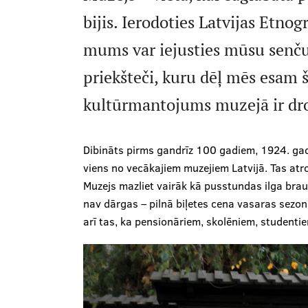
bijis. Ierodoties Latvijas Etno
mums var iejusties mūsu senču
priekšteči, kuru dēļ mēs esam š
kultūrmantojums muzejā ir droš
Dibināts pirms gandrīz 100 gadiem, 1924. gada
viens no vecākajiem muzejiem Latvijā. Tas atro
Muzejs mazliet vairāk kā pusstundas ilga brau
nav dārgas – pilnā biļetes cena vasaras sezonā 
arī tas, ka pensionāriem, skolēniem, studentiem