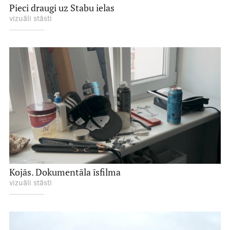
Pieci draugi uz Stabu ielas
vizuāli stāsti
Kojās. Dokumentāla īsfilma
vizuāli stāsti