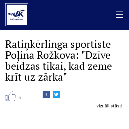
Skip
to
main
content
Mobile
Ratiņkērlinga sportiste
Raksti
galvenā
Poļina Rožkova: "Dzīve
izvēlne
Vizuāli stāsti
beidzas tikai, kad zeme
krīt uz zārka"
Sarunas
Podkāsti
5
vizuāli stāsti
Viedokļi