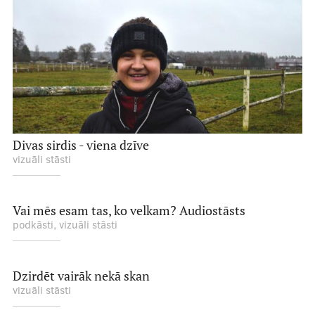
Divas sirdis - viena dzīve
vizuāli stāsti
Vai mēs esam tas, ko velkam? Audiostāsts
podkāsti, vizuāli stāsti
Dzirdēt vairāk nekā skan
vizuāli stāsti