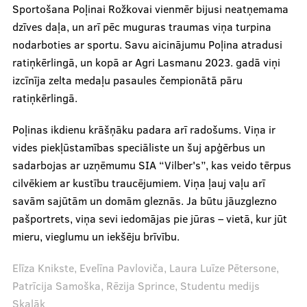
Recenzijas
Sportošana Poļinai Rožkovai vienmēr bijusi neatņemama
dzīves daļa, un arī pēc muguras traumas viņa turpina
Notikumi
nodarboties ar sportu. Savu aicinājumu Poļina atradusi
ratiņkērlingā, un kopā ar Agri Lasmanu 2023. gadā viņi
izcīnīja zelta medaļu pasaules čempionātā pāru
Par mums
ratiņkērlingā.
Poļinas ikdienu krāšņāku padara arī radošums. Viņa ir
Mūsu cilvēki
vides piekļūstamības speciāliste un šuj apģērbus un
sadarbojas ar uzņēmumu SIA “Vilber's”, kas veido tērpus
Ētikas kodekss
cilvēkiem ar kustību traucējumiem. Viņa ļauj vaļu arī
Par mums
savām sajūtām un domām gleznās. Ja būtu jāuzglezno
pašportrets, viņa sevi iedomājas pie jūras – vietā, kur jūt
Mediju studija
mieru, vieglumu un iekšēju brīvību.
.
Elīza Knikste, Evelīna Pavloviča, Laura Luīze Pētersone,
Patrīcija Samoška, Rēzija Sprince, Studentu medijs
Skaļāk