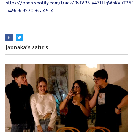
https://open.spotify.com/track/0vIVRNiy4ZLHqWhKvuTB5
si=9c9e9270e6fa45c4
Jaunākais saturs