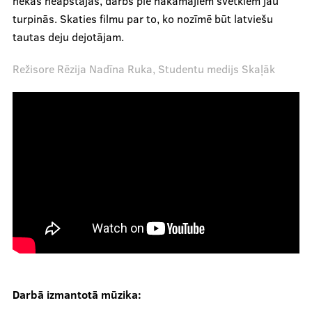
Recenzijas
nekas neapstājas, darbs pie nākamajiem svētkiem jau
turpinās. Skaties filmu par to, ko nozīmē būt latviešu
tautas deju dejotājam.
Notikumi
Režisore Rēzija Nadīna Ruka, Studentu medijs Skaļāk
Par mums
Mūsu cilvēki
Ētikas kodekss
Par mums
Mediju studija
.
Darbā izmantotā mūzika: