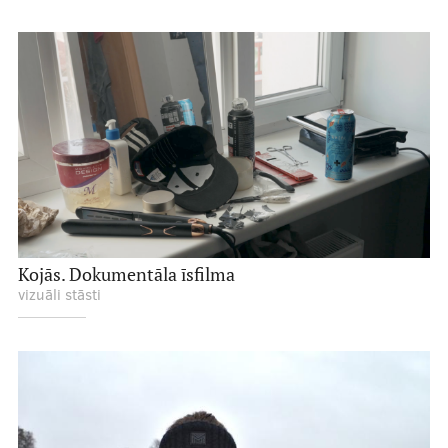
Kojās. Dokumentāla īsfilma
vizuāli stāsti