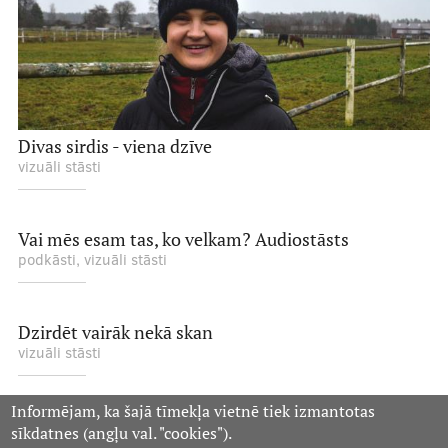
Divas sirdis - viena dzīve
vizuāli stāsti
Vai mēs esam tas, ko velkam? Audiostāsts
podkāsti, vizuāli stāsti
Dzirdēt vairāk nekā skan
vizuāli stāsti
Informējam, ka šajā tīmekļa vietnē tiek izmantotas
sīkdatnes (angļu val. "cookies").