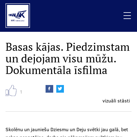
Skip
to
main
content
Mobile
Basas kājas. Piedzimstam
Raksti
galvenā
un dejojam visu mūžu.
izvēlne
Vizuāli stāsti
Dokumentāla īsfilma
Sarunas
1
Podkāsti
vizuāli stāsti
Viedokļi
Skolēnu un jauniešu Dziesmu un Deju svētki jau galā, bet