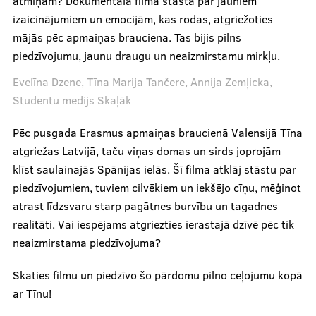
Recenzijas
atmiņām? Dokumentālā filma stāsta par jauniem
izaicinājumiem un emocijām, kas rodas, atgriežoties
mājās pēc apmaiņas brauciena. Tas bijis pilns
Notikumi
piedzīvojumu, jaunu draugu un neaizmirstamu mirkļu.
Evelīna Dzene, Tīna Marija Tančere, Annija Zemļicka,
Par mums
Studentu medijs Skaļāk
Pēc pusgada Erasmus apmaiņas braucienā Valensijā Tīna
Mūsu cilvēki
atgriežas Latvijā, taču viņas domas un sirds joprojām
klīst saulainajās Spānijas ielās. Šī filma atklāj stāstu par
Ētikas kodekss
piedzīvojumiem, tuviem cilvēkiem un iekšējo cīņu, mēģinot
Par mums
atrast līdzsvaru starp pagātnes burvību un tagadnes
realitāti. Vai iespējams atgriezties ierastajā dzīvē pēc tik
Mediju studija
neaizmirstama piedzīvojuma?
.
Skaties filmu un piedzīvo šo pārdomu pilno ceļojumu kopā
ar Tīnu!