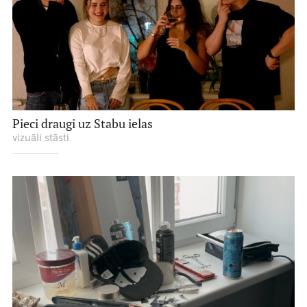
Pieci draugi uz Stabu ielas
vizuāli stāsti