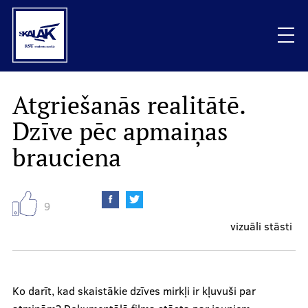
Skip
to
main
content
Mobile
Atgriešanās realitātē.
Raksti
galvenā
Dzīve pēc apmaiņas
izvēlne
Vizuāli stāsti
brauciena
Sarunas
9
Podkāsti
vizuāli stāsti
Viedokļi
Ko darīt, kad skaistākie dzīves mirkļi ir kļuvuši par