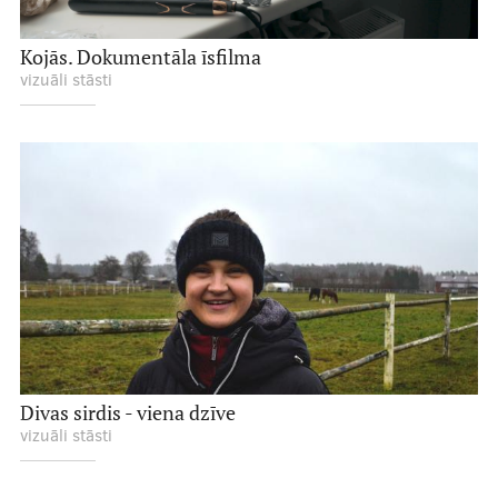
Kojās. Dokumentāla īsfilma
vizuāli stāsti
Divas sirdis - viena dzīve
vizuāli stāsti